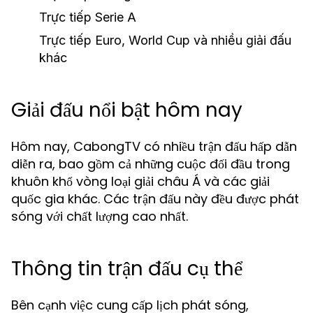
Trực tiếp Serie A
Trực tiếp Euro, World Cup và nhiều giải đấu
khác
Giải đấu nổi bật hôm nay
Hôm nay, CabongTV có nhiều trận đấu hấp dẫn
diễn ra, bao gồm cả những cuộc đối đầu trong
khuôn khổ vòng loại giải châu Á và các giải
quốc gia khác. Các trận đấu này đều được phát
sóng với chất lượng cao nhất.
Thông tin trận đấu cụ thể
Bên cạnh việc cung cấp lịch phát sóng,