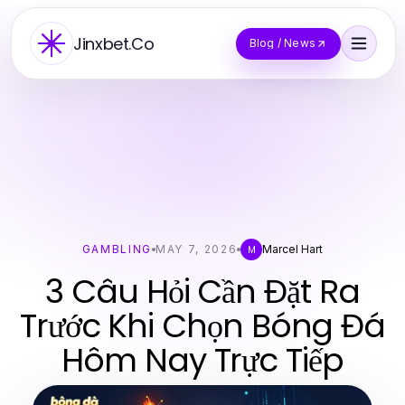
Jinxbet.Co
Blog / News
GAMBLING
MAY 7, 2026
Marcel Hart
M
3 Câu Hỏi Cần Đặt Ra
Trước Khi Chọn Bóng Đá
Hôm Nay Trực Tiếp