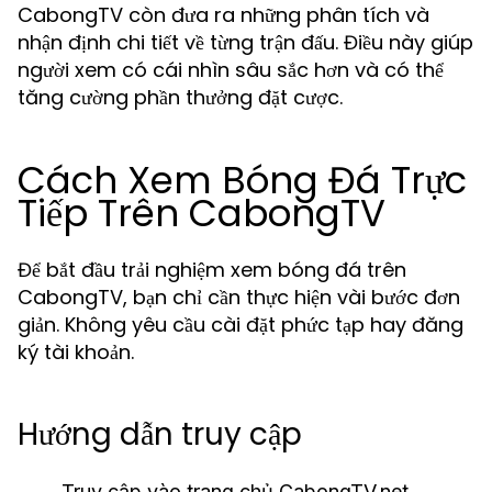
CabongTV còn đưa ra những phân tích và
nhận định chi tiết về từng trận đấu. Điều này giúp
người xem có cái nhìn sâu sắc hơn và có thể
tăng cường phần thưởng đặt cược.
Cách Xem Bóng Đá Trực
Tiếp Trên CabongTV
Để bắt đầu trải nghiệm xem bóng đá trên
CabongTV, bạn chỉ cần thực hiện vài bước đơn
giản. Không yêu cầu cài đặt phức tạp hay đăng
ký tài khoản.
Hướng dẫn truy cập
Truy cập vào trang chủ CabongTV.net