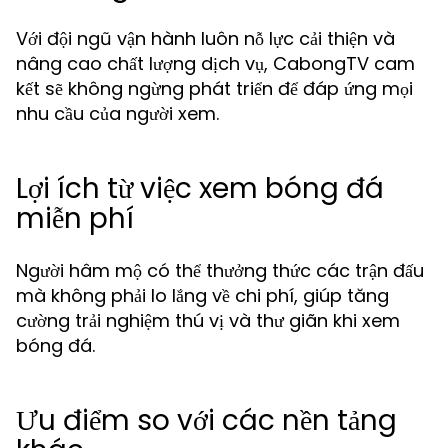
Với đội ngũ vận hành luôn nỗ lực cải thiện và
nâng cao chất lượng dịch vụ, CabongTV cam
kết sẽ không ngừng phát triển để đáp ứng mọi
nhu cầu của người xem.
Lợi ích từ việc xem bóng đá
miễn phí
Người hâm mộ có thể thưởng thức các trận đấu
mà không phải lo lắng về chi phí, giúp tăng
cường trải nghiệm thú vị và thư giãn khi xem
bóng đá.
Ưu điểm so với các nền tảng