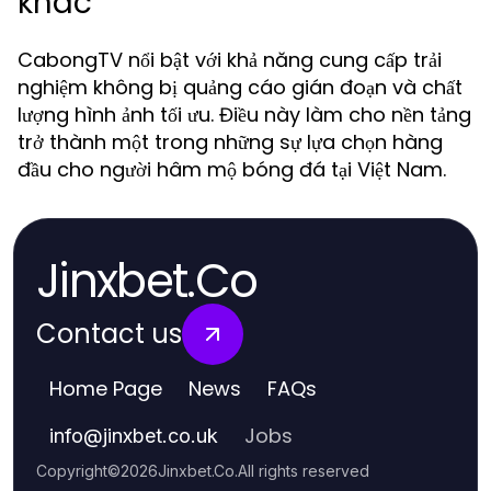
khác
CabongTV nổi bật với khả năng cung cấp trải
nghiệm không bị quảng cáo gián đoạn và chất
lượng hình ảnh tối ưu. Điều này làm cho nền tảng
trở thành một trong những sự lựa chọn hàng
đầu cho người hâm mộ bóng đá tại Việt Nam.
Jinxbet.Co
Contact us
Home Page
News
FAQs
Jobs
info
@
jinxbet.co.uk
Copyright
©
2026
Jinxbet.Co
.
All rights reserved