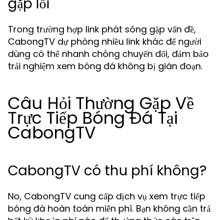
gặp lỗi
Trong trường hợp link phát sóng gặp vấn đề,
CabongTV dự phòng nhiều link khác để người
dùng có thể nhanh chóng chuyển đổi, đảm bảo
trải nghiệm xem bóng đá không bị gián đoạn.
Câu Hỏi Thường Gặp Về
Trực Tiếp Bóng Đá Tại
CabongTV
CabongTV có thu phí không?
No, CabongTV cung cấp dịch vụ xem trực tiếp
bóng đá hoàn toàn miễn phí. Bạn không cần trả